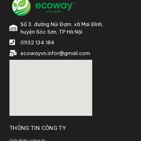
Số 3, đường Núi Đợm, xã Mai Đình,
huyện Sóc Sơn, TP Hà Nội
0932 134 184
ecowayvn.infor@gmail.com
THÔNG TIN CÔNG TY
Giới thiệu công ty