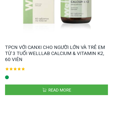
TPCN VỚI CANXI CHO NGƯỜI LỚN VÀ TRẺ EM
TỪ 3 TUỔI WELLLAB CALCIUM & VITAMIN K2,
60 VIÊN
Được xếp
hạng
5.00
5 sao
READ MORE