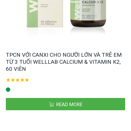
TPCN VỚI CANXI CHO NGƯỜI LỚN VÀ TRẺ EM
TỪ 3 TUỔI WELLLAB CALCIUM & VITAMIN K2,
60 VIÊN
Được xếp
hạng
5.00
5 sao
READ MORE