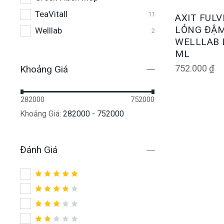
TeaVitall
11
AXIT FULV
LỎNG ĐẬM
Welllab
2
WELLLAB L
ML
752.000
₫
Khoảng Giá
282000
752000
Khoảng Giá:
282000 - 752000
Đánh Giá
Được
xếp hạng
5
5 sao
Được
xếp
hạng
4
Được
5 sao
xếp