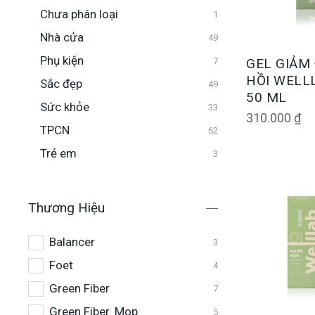
Chưa phân loại
1
Nhà cửa
49
Phụ kiện
GEL GIẢM
7
HỒI WELLL
Sắc đẹp
49
50 ML
Sức khỏe
33
310.000
₫
TPCN
62
Trẻ em
3
Thương Hiệu
Balancer
3
Foet
4
Green Fiber
7
Green Fiber. Mop
5