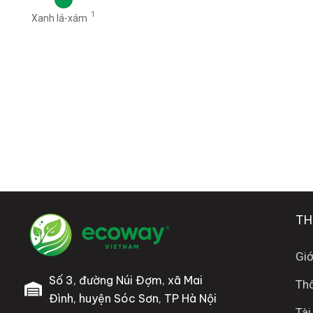
1
Xanh lá-xám
TH
Giớ
Số 3, đường Núi Đợm, xã Mai
Thô
Đình, huyện Sóc Sơn, TP Hà Nội
Tài