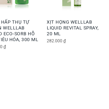
 HẤP THỤ TỰ
XỊT HỌNG WELLLAB
N WELLLAB
LIQUID REVITAL SPRAY,
ID ECO-SORB HỖ
20 ML
IÊU HÓA, 300 ML
282.000
₫
00
₫