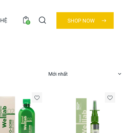
 HỆ
SHOP NOW
0