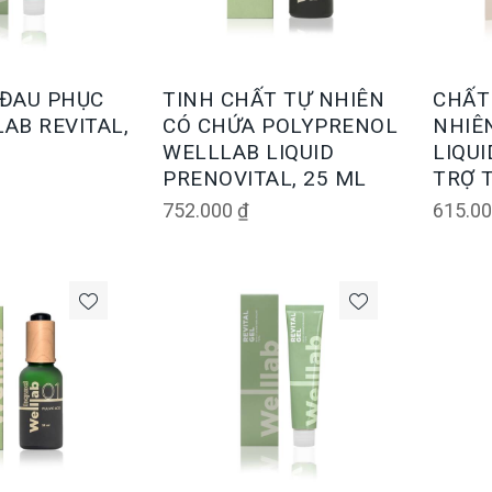
 ĐAU PHỤC
TINH CHẤT TỰ NHIÊN
CHẤT
AB REVITAL,
CÓ CHỨA POLYPRENOL
NHIÊ
WELLLAB LIQUID
LIQU
PRENOVITAL, 25 ML
TRỢ T
752.000
₫
615.0