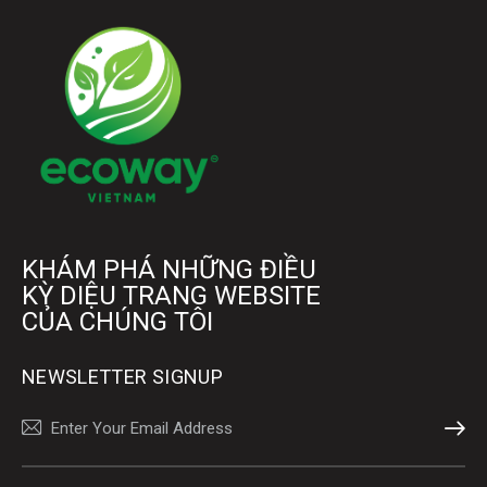
KHÁM PHÁ NHỮNG ĐIỀU
KỲ DIỆU TRANG WEBSITE
CỦA CHÚNG TÔI
NEWSLETTER SIGNUP
SUBSCR