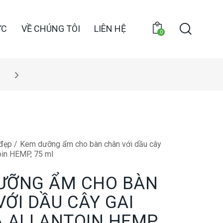
ỨC
VỀ CHÚNG TÔI
LIÊN HỆ
0
đẹp
Kem dưỡng ẩm cho bàn chân với dầu cây
toin HEMP, 75 ml
ƯỠNG ẨM CHO BÀN
ỚI DẦU CÂY GAI
À ALLANTOIN HEMP,