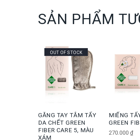
SẢN PHẨM TƯ
OUT OF STOCK
GĂNG TAY TẮM TẨY
MIẾNG TẨ
DA CHẾT GREEN
GREEN FIB
FIBER CARE 5, MÀU
270.000
₫
XÁM