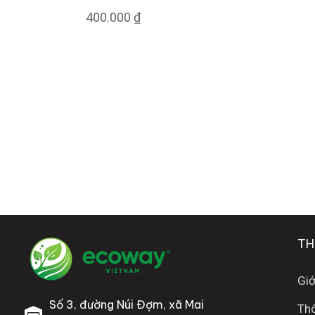
400.000
₫
TH
Giớ
Số 3, đường Núi Đợm, xã Mai
Thô