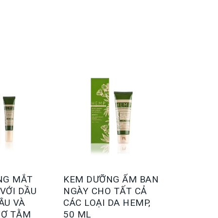
NG MẮT
KEM DƯỠNG ẨM BAN
 VỚI DẦU
NGÀY CHO TẤT CẢ
ẦU VÀ
CÁC LOẠI DA HEMP,
TƠ TẰM
50 ML