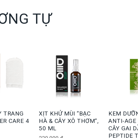
ƠNG TỰ
Y TRANG
XỊT KHỬ MÙI “BẠC
KEM DƯỠ
ER CARE 4
HÀ & CÂY XÔ THƠM”,
ANTI-AGE
50 ML
CÂY GAI D
PEPTIDE 