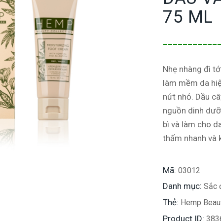
75 ML
___________
Nhẹ nhàng đi t
làm mềm da hiệu
nứt nhỏ. Dầu câ
nguồn dinh dưỡn
bì và làm cho 
thấm nhanh và k
Mã:
03012
Danh mục:
Sắc 
Thẻ:
Hemp Beaut
Product ID:
383