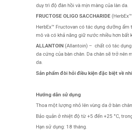
duy trì độ đàn hồi và mịn màng của làn da.
FRUCTOSE OLIGO SACCHARIDE
(HerbEx™
HerbEx™ Fructovan có tác dụng dưỡng ẩm tốt
mô và có khả năng giữ nước nhiều hơn bất k
ALLANTOIN
(Allantoin) – chất có tác dụn
da cứng của bàn chân. Da chân sẽ trở nên m
da.
Sản phẩm đòi hỏi điều kiện đặc biệt về nh
Hướng dẫn sử dụng
Thoa một lượng nhỏ lên vùng da ở bàn chân
Bảo quản ở nhiệt độ từ +5 đến +25 °С, trong 
Hạn sử dụng: 18 tháng.