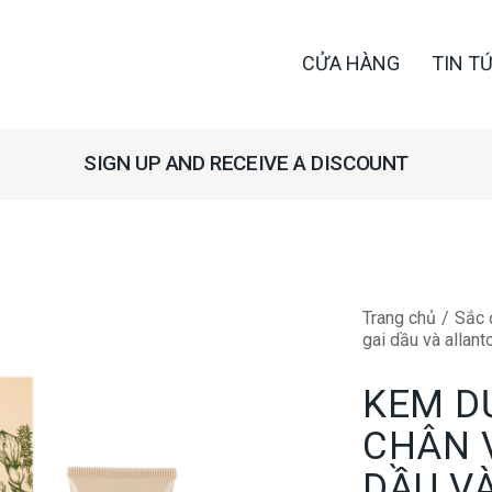
CỬA HÀNG
TIN T
SIGN UP AND RECEIVE A DISCOUNT
Trang chủ
Sắc 
gai dầu và allan
KEM D
CHÂN V
DẦU V