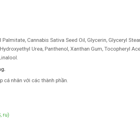
l Palmitate, Cannabis Sativa Seed Oil, Glycerin, Glyceryl Ste
id, Hydroxyethyl Urea, Panthenol, Xanthan Gum, Tocopheryl A
Linalool.
ng.
 cá nhân với các thành phần.
 ru)