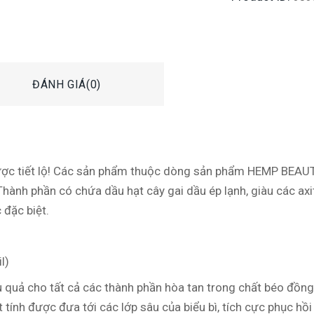
ĐÁNH GIÁ(0)
đã được tiết lộ! Các sản phẩm thuộc dòng sản phẩm HEMP BE
 Thành phần có chứa dầu hạt cây gai dầu ép lạnh, giàu các ax
 đặc biệt.
l)
u quả cho tất cả các thành phần hòa tan trong chất béo đồn
t tính được đưa tới các lớp sâu của biểu bì, tích cực phục h