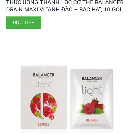
THỨC UỐNG THANH LỌC CƠ THỂ BALANCER
DRAIN MAXI VỊ “ANH ĐÀO – BẠC HÀ”, 10 GÓI
ĐỌC TIẾP