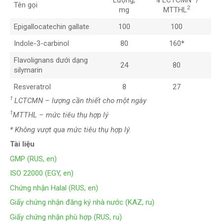
Tên gọi
2
mg
MTTHL
Epigallocatechin gallate
100
100
Indole-3-carbinol
80
160*
Flavolignans dưới dạng
24
80
silymarin
Resveratrol
8
27
1
LCTCMN – lượng cần thiết cho một ngày
1
MTTHL – mức tiêu thụ hợp lý
* Không vượt qua mức tiêu thụ hợp lý.
Tài liệu
GMP (RUS, en)
ISO 22000 (EGY, en)
Chứng nhận Halal (RUS, en)
Giấy chứng nhận đăng ký nhà nước (KAZ, ru)
Giấy chứng nhận phù hợp (RUS, ru)