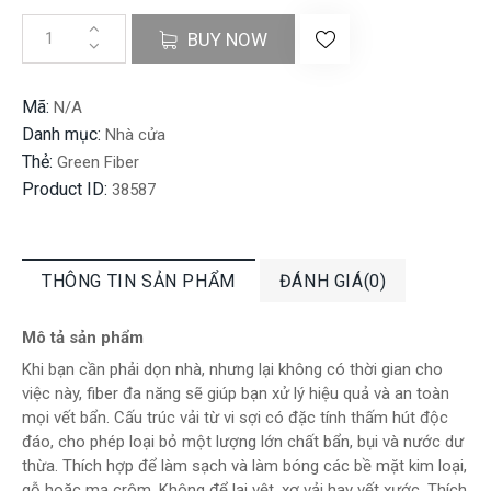
BUY NOW
Mã:
N/A
Danh mục:
Nhà cửa
Thẻ:
Green Fiber
Product ID:
38587
THÔNG TIN SẢN PHẨM
ĐÁNH GIÁ(0)
Mô tả sản phẩm
Khi bạn cần phải dọn nhà, nhưng lại không có thời gian cho
việc này, fiber đa năng sẽ giúp bạn xử lý hiệu quả và an toàn
mọi vết bẩn. Cấu trúc vải từ vi sợi có đặc tính thấm hút độc
đáo, cho phép loại bỏ một lượng lớn chất bẩn, bụi và nước dư
thừa. Thích hợp để làm sạch và làm bóng các bề mặt kim loại,
gỗ hoặc mạ crôm. Không để lại vệt, xơ vải hay vết xước. Thích