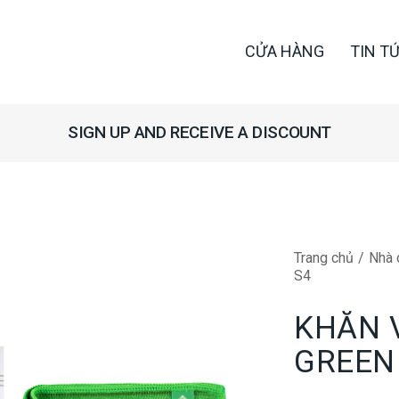
CỬA HÀNG
TIN T
OUNT
GET 10% OFF Y
Trang chủ
Nhà 
S4
KHĂN 
GREEN