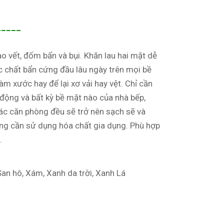
_____
o vết, đốm bẩn và bụi. Khăn lau hai mặt dễ
c chất bẩn cứng đầu lâu ngày trên mọi bề
m xước hay để lại xơ vải hay vệt. Chỉ cần
động và bất kỳ bề mặt nào của nhà bếp,
c căn phòng đều sẽ trở nên sạch sẽ và
ng cần sử dụng hóa chất gia dụng. Phù hợp
.
San hô, Xám, Xanh da trời, Xanh Lá