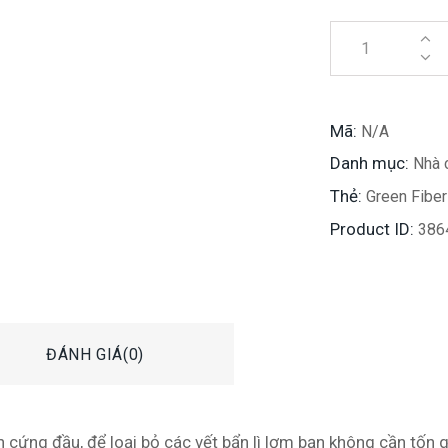
Mã:
N/A
Danh mục:
Nhà 
Thẻ:
Green Fiber
Product ID:
386
ĐÁNH GIÁ(0)
n cứng đầu, để loại bỏ các vết bẩn lì lợm bạn không cần tốn 