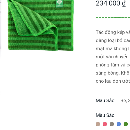
234.000
₫
___________
Tác động kép và
dàng loại bỏ cá
mặt mà không là
một vài chuyển 
phòng tắm và cá
sáng bóng. Khô
cho lau dọn ướt
Màu Sắc
Be, 
Màu Sắc