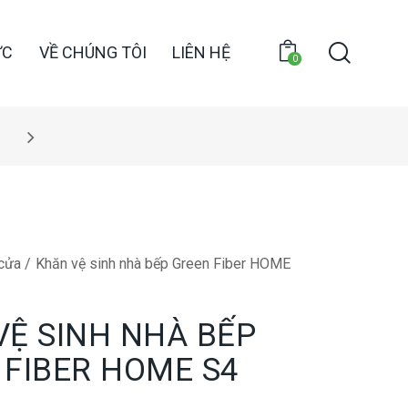
ỨC
VỀ CHÚNG TÔI
LIÊN HỆ
0
OUR FIRST PURCHASE
cửa
Khăn vệ sinh nhà bếp Green Fiber HOME
VỆ SINH NHÀ BẾP
 FIBER HOME S4