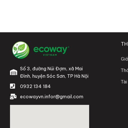
TH
Giớ
Số 3, đường Núi Đợm, xã Mai
Thô
Đình, huyện Sóc Sơn, TP Hà Nội
Tài
0932 134 184
ecowayvn.infor@gmail.com