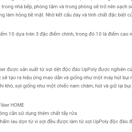
trong nhà bếp, phòng tắm và trong phòng sẽ trở nên sạch s
ông làm hỏng bề mặt. Nhờ kết cấu dày và tính chất đặc biệt c
ểm 10 dựa trên 3 đặc điểm chính, trong đó 10 là điểm cao n
er được sản xuất từ sợi dệt độc đáo UpPoly được nghiên cứu
ướt sẽ tạo ra hiệu ứng mao dẫn và giống như một máy hút bụ
hi khô, sợi giống như một chiếc nam châm, hút và giữ lại bụ
 Fiber HOME
hông cần sử dụng thêm chất tẩy rửa.
 phẩm lau dọn từ vi sợi đều được làm từ sợi UpPoly độc đáo 