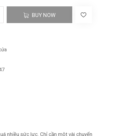
BUY NOW
cửa
47
quá nhiều sức lực. Chỉ cần một vài chuyển