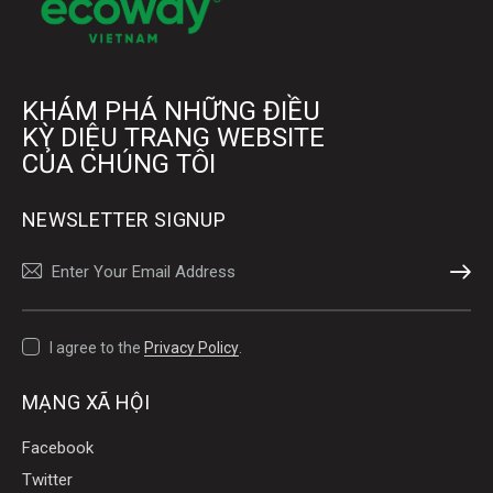
KHÁM PHÁ NHỮNG ĐIỀU
KỲ DIỆU TRANG WEBSITE
CỦA CHÚNG TÔI
NEWSLETTER SIGNUP
SUBSCR
I agree to the
Privacy Policy
.
MẠNG XÃ HỘI
Facebook
Twitter