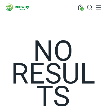
0
NO
RESUL
TS